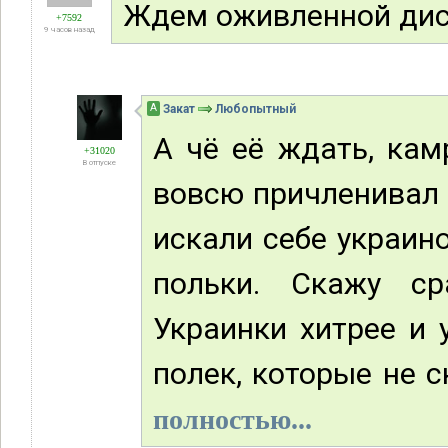
Ждем оживленной дис
+7592
9 часов назад
А
Закат
Любопытный
А чё её ждать, кам
+31020
В отпуске
вовсю причленивал 
искали себе украин
польки. Скажу с
Украинки хитрее и 
полек, которые не с
полностью...