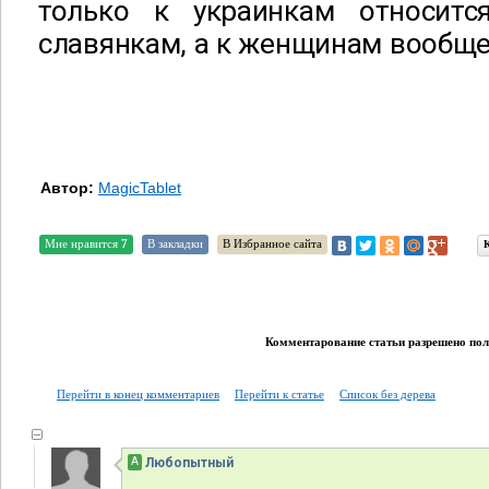
только к украинкам относитс
славянкам, а к женщинам вообще 
Автор:
MagicTablet
Мне нравится
7
В закладки
В Избранное сайта
Комментарование статьи разрешено поль
Перейти в конец комментариев
Перейти к статье
Список без дерева
А
Любопытный