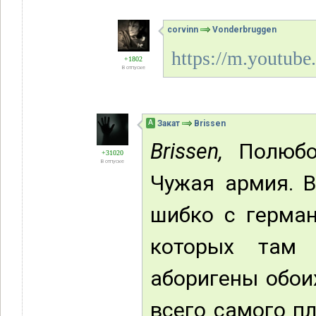
corvinn
Vonderbruggen
https://m.youtu
+1802
В отпуске
А
Закат
Brissen
Brissen,
Полюбоп
+31020
В отпуске
Чужая армия. В
шибко с герман
которых там 
аборигены обои
всего самого пл