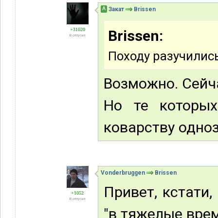
А
Закат
Brissen
+31020
Brissen:
В отпуске
Походу разучились
Возможно. Сейча
Но те которых
коварству одно
Vonderbruggen
Brissen
Привет, кстати,
+1052
В отпуске
"в тяжелые вре