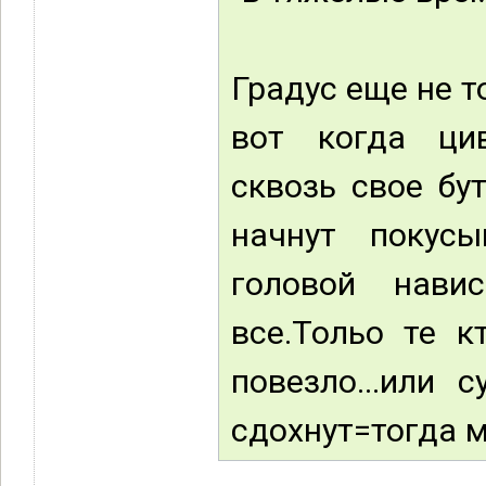
Градус еще не то
вот когда цив
сквозь свое бу
начнут покус
головой нави
все.Тольо те к
повезло...или 
сдохнут=тогда м