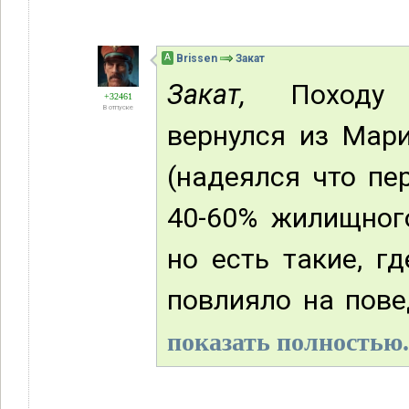
А
Brissen
Закат
Закат,
Походу ра
+32461
В отпуске
вернулся из Мариу
(надеялся что пе
40-60% жилищного
но есть такие, гд
повлияло на повед
показать полностью.