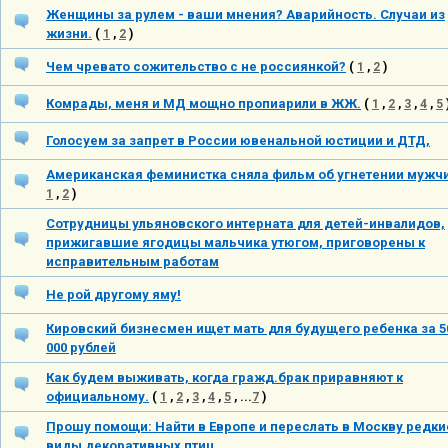
Женщины за рулем - ваши мнения? Аварийность. Случаи из
жизни.
(
1
,
2
)
Чем чревато сожительство с не россиянкой?
(
1
,
2
)
Комрады, меня и МД мощно пропиарили в ЖЖ.
(
1
,
2
,
3
,
4
,
5
Голосуем за запрет в России ювенальной юстиции и ДТД,
Американская феминистка сняла фильм об угнетении мужч
1
,
2
)
Сотрудницы ульяновского интерната для детей-инвалидов,
прижигавшие ягодицы мальчика утюгом, приговорены к
исправительным работам
Не рой другому яму!
Кировский бизнесмен ищет мать для будущего ребенка за 5
000 рублей
Как будем выживать, когда гражд.брак приравняют к
официальному.
(
1
,
2
,
3
,
4
,
5
, ...
7
)
Прошу помощи: Найти в Европе и переслать в Москву редки
виды декоративных птиц.