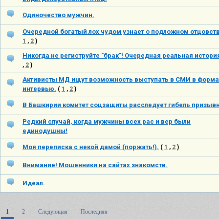
Одиночество мужчин.
Очередной богатый лох чудом узнает о подложном отцовств
1
,
2
)
Никогда не региструйте "брак"! Очередная реальная истори
,
2
)
Активисты МД ищут возможность выступать в СМИ в форма
интервью.
(
1
,
2
)
В Башкирии комитет соцзащиты расследует гибель призыв
Редкий случай, когда мужчины всех рас и вер были
единодушны!
Моя переписка с некой дамой (поржать!).
(
1
,
2
)
Внимание! Мошенники на сайтах знакомств.
Идеал.
1
2
Следующая
Последняя